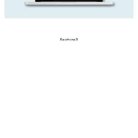
Feature3
コードを書きながら学習できる
実行結果を確認しながらプログラムを作成していく
実践形式で学習を進められるので、
確かな自信が身につきます。
またエラーが発生した際には日本語で解説が見れるので
はじめての方でも安心して学ぶことができます。