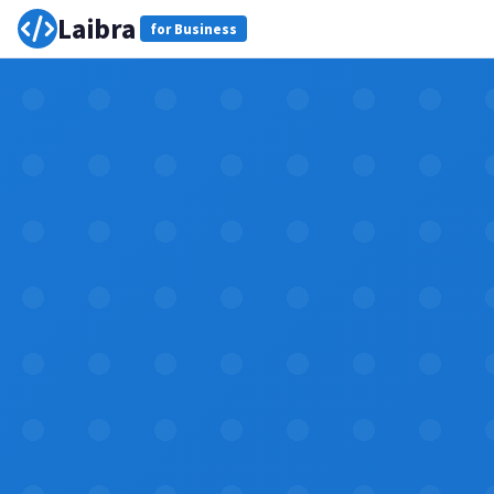
Laibra
for Business